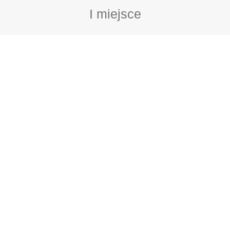
I miejsce
Jakub Krok - 41 pkt
II miejsce
Wojciech Stelmach -
41 pkt
III miejsce
Mariusz Mączka - 40
pkt